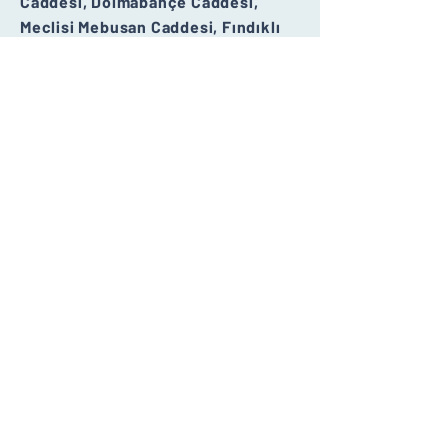
Caddesi, Dolmabahçe Caddesi,
Meclisi Mebusan Caddesi, Fındıklı
ve
Kemeraltı Caddesi
güzergâhı
izlenerek yeniden
Karaköy
ve
Galata
Köprüsü
üzerinden sonra 21K'nın
aksine sola saparak
Sirkeci
’ye
dönülecektir.
Son bölümde yarış,
Sarayburnu
otopark çıkışı ışıklardan
"
U
" dönüşü
yaparak
Yeşilay Genel Merkezi
önünde sona erecektir.