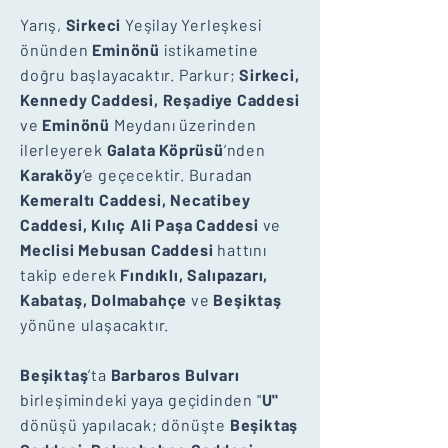
Yarış,
Sirkeci
Yeşilay Yerleşkesi
önünden
Eminönü
istikametine
doğru başlayacaktır. Parkur;
Sirkeci,
Kennedy Caddesi, Reşadiye Caddesi
ve
Eminönü
Meydanı üzerinden
ilerleyerek
Galata Köprüsü
’nden
Karaköy
’e geçecektir. Buradan
Kemeraltı Caddesi, Necatibey
Caddesi, Kılıç Ali Paşa Caddesi
ve
Meclisi Mebusan Caddesi
hattını
takip ederek
Fındıklı, Salıpazarı,
Kabataş, Dolmabahçe
ve
Beşiktaş
yönüne ulaşacaktır.
Beşiktaş
’ta
Barbaros Bulvarı
birleşimindeki yaya geçidinden "
U"
dönüşü yapılacak; dönüşte
Beşiktaş