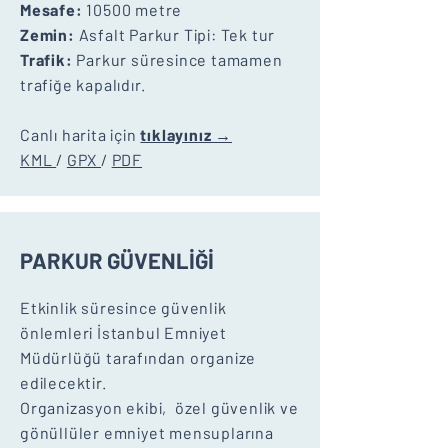
Mesafe:
10500 metre
Zemin:
Asfalt Parkur Tipi: Tek tur
Trafik:
Parkur süresince tamamen
trafiğe kapalıdır.
Canlı harita için
tıklayınız →
KML
/
GPX
/
PDF
PARKUR GÜVENLİĞİ
Etkinlik süresince güvenlik
önlemleri İstanbul Emniyet
Müdürlüğü tarafından organize
edilecektir.
Organizasyon ekibi, özel güvenlik ve
gönüllüler emniyet mensuplarına